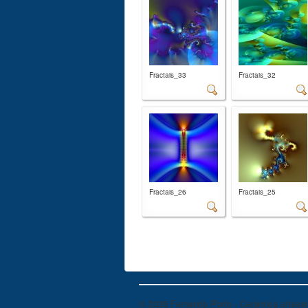
Fractais_33
Fractais_32
Fractais_26
Fractais_25
© 2026 Fernando Porto - Cerámica artesan