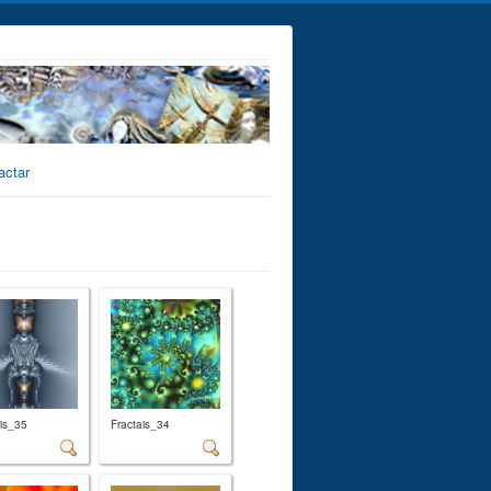
actar
ais_35
Fractais_34