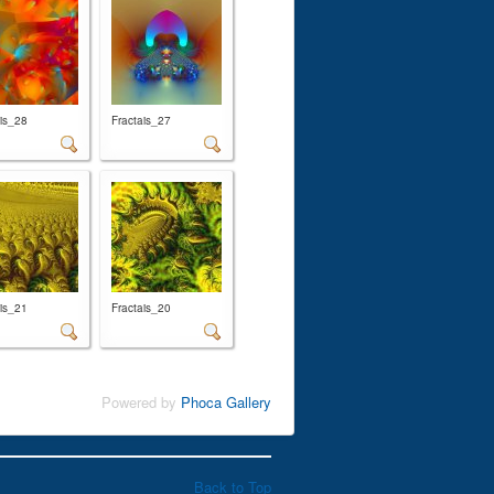
ais_28
Fractais_27
ais_21
Fractais_20
Powered by
Phoca Gallery
Back to Top